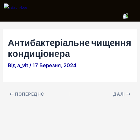
Перейти
Навігація
до
по
вмісту
запису
Антибактеріальне чищення
кондиціонера
Від
a_vit
/
17 Березня, 2024
ПОПЕРЕДНЄ
ДАЛІ