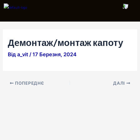
Перейти
Навігація
до
по
вмісту
запису
Демонтаж/монтаж капоту
Від
a_vit
/
17 Березня, 2024
ПОПЕРЕДНЄ
ДАЛІ