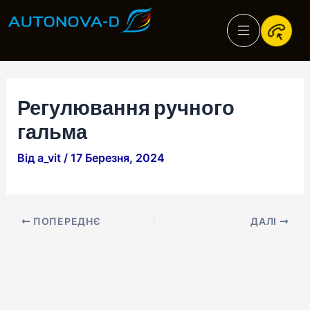
Перейти
Навігація
до
по
вмісту
запису
Регулювання ручного
гальма
Від
a_vit
/
17 Березня, 2024
ПОПЕРЕДНЄ
ДАЛІ