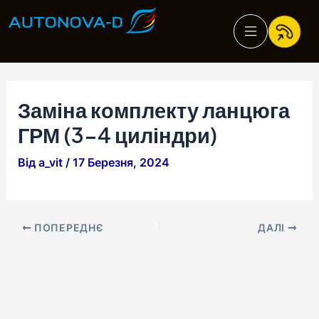
Перейти
Навігація
до
по
вмісту
запису
Заміна комплекту ланцюга
ГРМ (3-4 циліндри)
Від
a_vit
/
17 Березня, 2024
ПОПЕРЕДНЄ
ДАЛІ