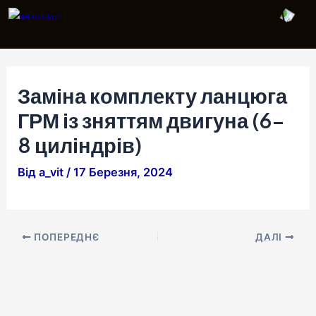
Перейти
Навігація
до
по
вмісту
запису
Заміна комплекту ланцюга
ГРМ із зняттям двигуна (6-
8 циліндрів)
Від
a_vit
/
17 Березня, 2024
ПОПЕРЕДНЄ
ДАЛІ