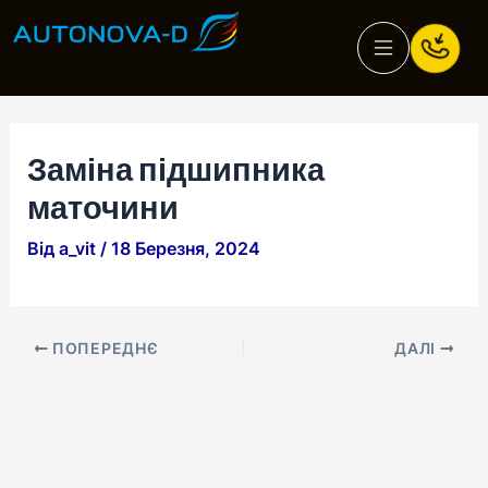
Перейти
Навігація
до
по
вмісту
запису
Заміна підшипника
маточини
Від
a_vit
/
18 Березня, 2024
ПОПЕРЕДНЄ
ДАЛІ