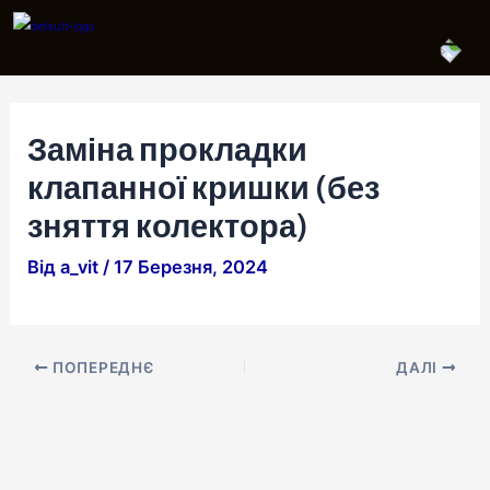
Перейти
Навігація
до
по
вмісту
запису
Заміна прокладки
клапанної кришки (без
зняття колектора)
Від
a_vit
/
17 Березня, 2024
ПОПЕРЕДНЄ
ДАЛІ