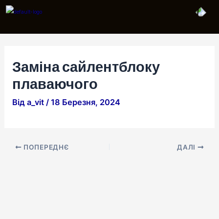
Перейти
Навігація
до
по
вмісту
запису
Заміна сайлентблоку
плаваючого
Від
a_vit
/
18 Березня, 2024
ПОПЕРЕДНЄ
ДАЛІ