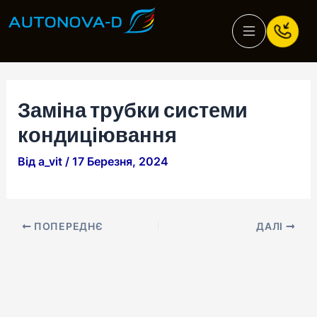
Перейти
Навігація
до
по
вмісту
запису
Заміна трубки системи
кондиціювання
Від
a_vit
/
17 Березня, 2024
ПОПЕРЕДНЄ
ДАЛІ