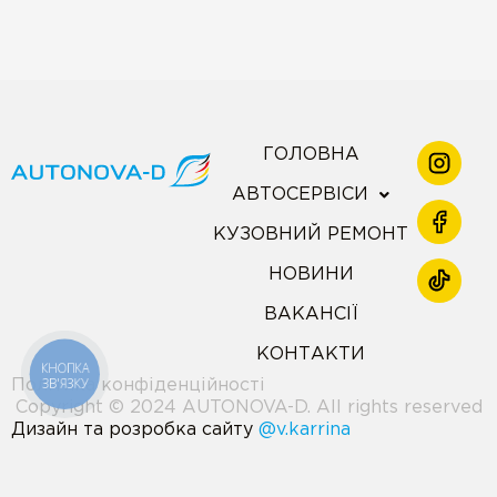
ГОЛОВНА
АВТОСЕРВІСИ
КУЗОВНИЙ РЕМОНТ
НОВИНИ
ВАКАНСІЇ
КОНТАКТИ
КНОПКА
ЗВ'ЯЗКУ
Політика конфіденційності
Copyright © 2024 AUTONOVA-D. All rights reserved
Дизайн та розробка сайту
@v.karrina