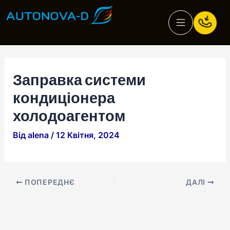
Перейти
Навігація
до
по
вмісту
запису
Заправка системи
кондиціонера
холодоагентом
Від
alena
/
12 Квітня, 2024
ПОПЕРЕДНЄ
ДАЛІ