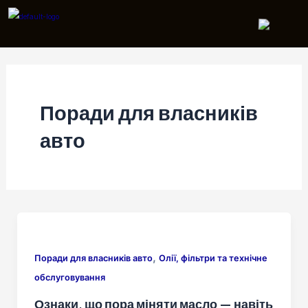
Перейти
до
вмісту
Поради для власників
авто
,
Поради для власників авто
Олії, фільтри та технічне
обслуговування
Ознаки, що пора міняти масло — навіть