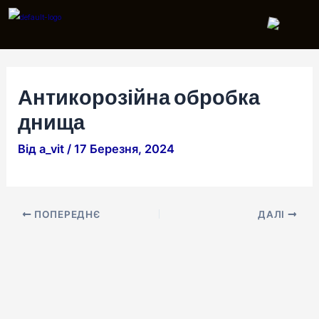
Перейти
Навігація
до
по
вмісту
запису
Антикорозійна обробка
днища
Від
a_vit
/
17 Березня, 2024
ПОПЕРЕДНЄ
ДАЛІ