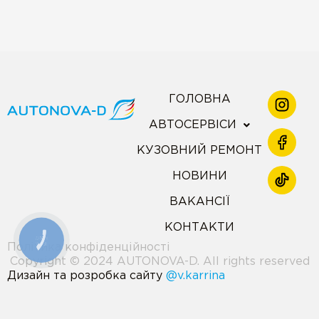
ГОЛОВНА
АВТОСЕРВІСИ
КУЗОВНИЙ РЕМОНТ
НОВИНИ
ВАКАНСІЇ
КОНТАКТИ
КНОПКА
ЗВ'ЯЗКУ
Політика конфіденційності
Copyright © 2024 AUTONOVA-D. All rights reserved
Дизайн та розробка сайту
@v.karrina