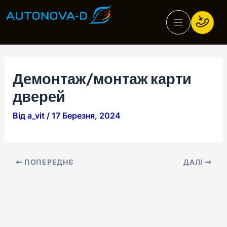
Перейти
Навігація
до
по
вмісту
запису
Демонтаж/монтаж карти
дверей
Від
a_vit
/
17 Березня, 2024
ПОПЕРЕДНЄ
ДАЛІ