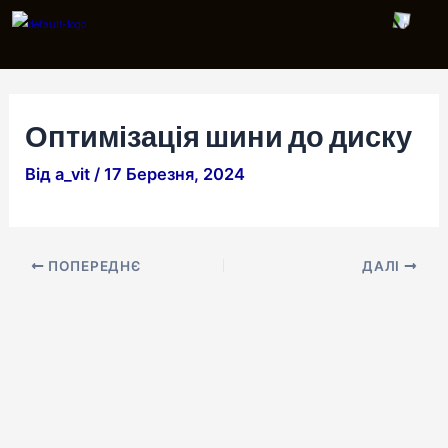
Перейти
Навігація
до
по
вмісту
запису
Оптимізація шини до диску
Від
a_vit
/
17 Березня, 2024
ПОПЕРЕДНЄ
ДАЛІ