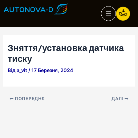
Перейти
Навігація
до
по
вмісту
запису
Зняття/установка датчика
тиску
Від
a_vit
/
17 Березня, 2024
ПОПЕРЕДНЄ
ДАЛІ